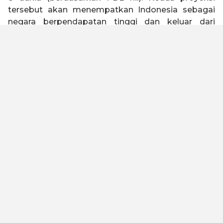
tersebut akan menempatkan Indonesia sebagai
negara berpendapatan tinggi dan keluar dari
jebakan negara kelas menengah (
middle income
trap
).
Indonesia 2045 memiliki visi untuk menjadi negara
tangguh, sejahtera, inklusif, dan berkelanjutan.
Untuk mewujudkan visi tersebut, Kadin Indonesia
telah melakukan kajian dengan melibatkan seluruh
elemen bangsa baik asosiasi, akademisi, serikat
buruh, organisasi keagamaan, pelaku usaha dan
industri untuk merumuskan Peta Jalan Indonesia
Emas 2045. Kami meyakini dengan landasan
filosofi “Gotong Royong” dan “Bhinneka Tunggal
Ika” yang diimplementasikan oleh kualitas SDM
yang unggul, maka visi ini dapat tercapai.
Untuk menjadi negara maju dan lepas dari jebakan
negara kelas menengah, Peta Jalan ini